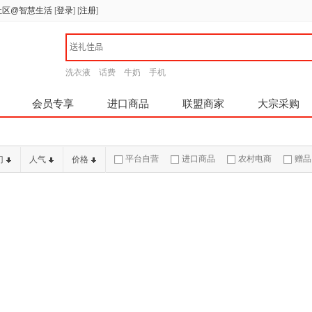
社区@智慧生活
[
登录
]
[
注册
]
洗衣液
话费
牛奶
手机
会员专享
进口商品
联盟商家
大宗采购
平台自营
进口商品
农村电商
赠品
门
人气
价格
7天退货
品质承诺
破损补寄
急速