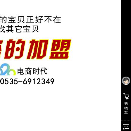
购
物
车