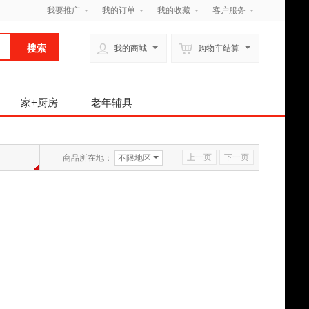
我要推广
我的订单
我的收藏
客户服务
我的商城
购物车结算
家+厨房
老年辅具
上一页
下一页
商品所在地：
不限地区
物流