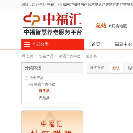
您好，欢迎来到
中福汇-互联网@物联网@智慧健康@智慧养老@智慧
总站
▼切换地区
首页
福豆中心
全部分类
首页
>
协会产品
>
栖霞市办事处
>
服务类
分类筛选
排序方式：
默认
热
协会产品
栖霞市办事处
服务类
产品类