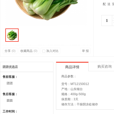
配 送 
分享
(
0
)
收藏商品
(
0
)
加入对比
举 报
购买咨询
团团优选店
商品详情
商品参数：
售前客服：
团团
货号：MT12150012
产地：山东烟台
售后客服：
规格：400g-500g
保质期：3天
圆圆
储存方法：干燥阴凉处储存
工作时间：