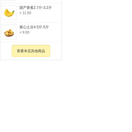
国产香蕉2.7斤-3.2斤
11.00
黄心土豆4.5斤-5斤
9.00
查看本店其他商品