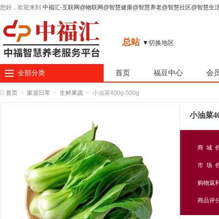
您好，欢迎来到
中福汇-互联网@物联网@智慧健康@智慧养老@智慧社区@智慧生
总站
▼切换地区
首页
福豆中心
会
全部分类
首页
>
家居日常
>
生鲜果蔬
>
小油菜400g-500g
小油菜400
商 城 
市 场 
购物返
商品评