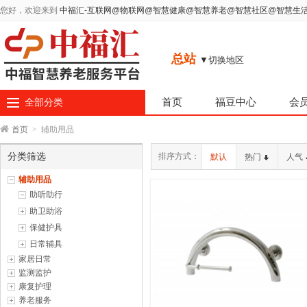
您好，欢迎来到
中福汇-互联网@物联网@智慧健康@智慧养老@智慧社区@智慧生
总站
▼切换地区
首页
福豆中心
会
全部分类
首页
>
辅助用品
分类筛选
排序方式：
默认
热门
人气
辅助用品
助听助行
助卫助浴
保健护具
日常辅具
家居日常
监测监护
康复护理
养老服务