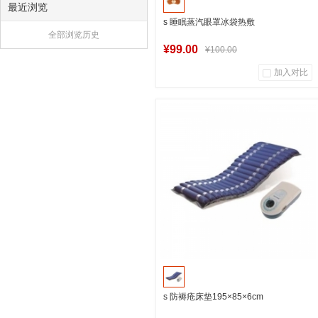
最近浏览
s 睡眠蒸汽眼罩冰袋热敷
全部浏览历史
¥99.00
¥100.00
加入对比
中福汇上海自营店
加入购物车
s 防褥疮床垫195×85×6cm