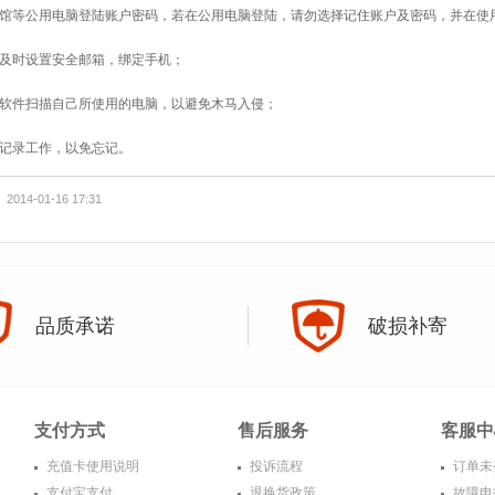
宾馆等公用电脑登陆账户密码，若在公用电脑登陆，请勿选择记住账户及密码，并在使
请及时设置安全邮箱，绑定手机；
毒软件扫描自己所使用的电脑，以避免木马入侵；
好记录工作，以免忘记。
2014-01-16 17:31
品质承诺
破损补寄
支付方式
售后服务
客服中
充值卡使用说明
投诉流程
订单未
支付宝支付
退换货政策
故障申