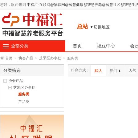
您好，欢迎来到
中福汇-互联网@物联网@智慧健康@智慧养老@智慧社区@智慧生
总站
▼切换地区
首页
福豆中心
会
全部分类
首页
>
协会产品
>
芝罘区办事处
>
服务类
分类筛选
排序方式：
默认
热门
人气
协会产品
芝罘区办事处
服务类
产品类